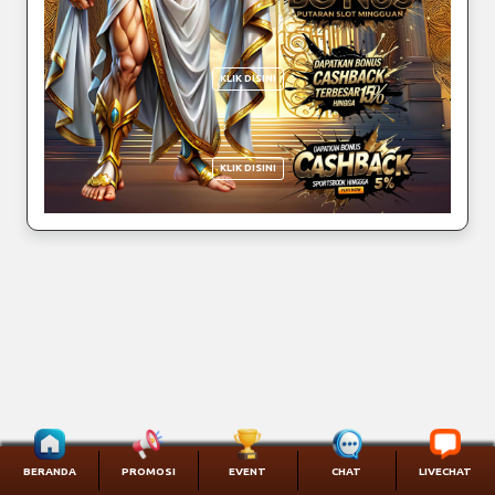
- Bonus Deposit Harian ini diberikan kepada semua Member
- Maksimal Bonus Rp.300.000
(Bonus tidak Bisa di
dengan Minimal Deposit Rp. 100.000,- ( Wajib Menggunakan
3. BONUS ROLLINGAN SLOT GAME 0.5% (
gunakan Di Permainan TOGEL & DEPOSIT PULSA
Rekening Bank/E-wallet/QRIS )
Tanpa Batas )
TIDAK BISA CLAIM BONUS)
KLIK DISINI
Bonus tidak Bisa di gunakan Di Permainan TOGEL &
- Bonus dibagikan secara otomatis Setiap Hari Selasa,
- Bonus akan diberikan hanya kepada Member yang telah
DEPOSIT PULSA TIDAK BISA CLAIM BONUS
Dengan Minimal Turn Over 100.000.
melakukan klaim ke CS kami melalui Livechat atau whatsapp
4. BONUS CASHBACK 15% ( Tembak Ikan
- Syarat Untuk Withdraw adalah 1x Turn Over. Contoh :
dan tidak lebih dari 1x24 Jam
& Live Game )
DAFTAR
CLAIM BONUS
KLIK DISINI
Deposit 100.000 + 5.000 = 105.000, maka 105.000 x 1 =
- Syarat Untuk Withdraw adalah 3x Turn Over. Contoh :
- Bonus Dibagikan Secara Otomatis Setiap Hari SELASA.
105.000 Turn Over yang harus di capai untuk melakukan
Deposit 100.000 + 10% = 110.000, maka 110.000 x 3 =
withdraw.
5. BONUS CASHBACK 5% ( Sportsbook)
- Bonus Diberikan Dengan Nominal Kekalahan Sebesar Rp
330.000 Turn Over yang harus di capai untuk melakukan
250.000
- Bonus Dibagikan Secara Otomatis Setiap Hari SELASA.
- Bonus Deposit Harian Hanya Diberikan 1x Dalam Satu Hari.
withdraw.
- Bonus Diberikan Dengan Minimal Kekalahan Sebesar Rp
Cashback
Total Kekalahan 250.000 - 50.000.000
- Pihak MELAYU4D berhak untuk membatalkan bonus atau
DAFTAR
CLAIM BONUS
250.000
5%
tidak memberi bonus apabila kedapatan melakukan
Cashback
Total Kekalahan 50.000.000 - 100.000.000
kecurangan atau melanggar ketentuan yang ada
DAFTAR
CLAIM BONUS
7.5%
- Semua keputusan dari MELAYU4D sudah tidak dapat di
Cashback
Total Kekalahan di atas 100.000.000 -
ganggu gugat lagi
10%
250.000.000
Cashback
Total Kekalahan di atas 250.000.000
15%
DAFTAR
CLAIM BONUS
BERANDA
PROMOSI
EVENT
CHAT
LIVECHAT