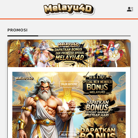
PROMOSI
KLIK DISINI
1. BONUS NEW MEMBER 10%
- Bonus Deposit 10% ini hanya berlaku untuk setiap MEMBER
KLIK DISINI
BARU
- Bonus Deposit 10% akan diberikan apabila sudah
2. BONUS DEPOSIT HARIAN 5RIBU
melakukan deposit pertama minimal Rp.100.000,- ( Wajib
SETIAP HARI
KLIK DISINI
Menggunakan Rekening Bank/E-wallet/QRIS )