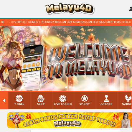
AYU4D SITUS SLOT NOMOR 1 INDONESIA DENGAN RATE KEMENANGAN TERTINGGI MENERIMA DEPOSIT VIA 
TOGEL
SLOT
LIVE CASINO
SPORT
ARCADE
SABU