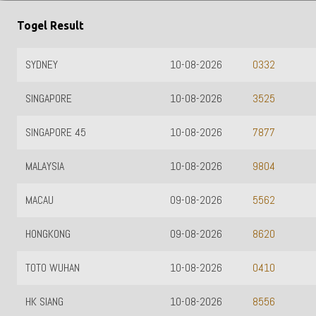
Togel Result
SYDNEY
10-08-2026
0332
SINGAPORE
10-08-2026
3525
SINGAPORE 45
10-08-2026
7877
MALAYSIA
10-08-2026
9804
MACAU
09-08-2026
5562
HONGKONG
09-08-2026
8620
TOTO WUHAN
10-08-2026
0410
HK SIANG
10-08-2026
8556