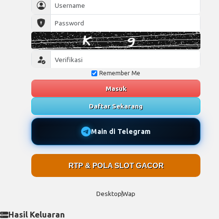
Remember Me
Masuk
Daftar Sekarang
Main di Telegram
RTP & POLA SLOT GACOR
Desktop
Wap
Hasil Keluaran