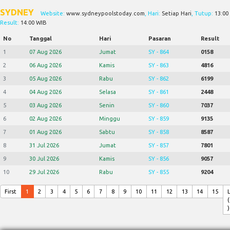
SYDNEY
Website:
www.sydneypoolstoday.com
, Hari:
Setiap Hari
, Tutup:
13:00
Result:
14:00 WIB
No
Tanggal
Hari
Pasaran
Result
1
07 Aug 2026
Jumat
SY - 864
0158
2
06 Aug 2026
Kamis
SY - 863
4816
3
05 Aug 2026
Rabu
SY - 862
6199
4
04 Aug 2026
Selasa
SY - 861
2448
5
03 Aug 2026
Senin
SY - 860
7037
6
02 Aug 2026
Minggu
SY - 859
9135
7
01 Aug 2026
Sabtu
SY - 858
8587
8
31 Jul 2026
Jumat
SY - 857
7801
9
30 Jul 2026
Kamis
SY - 856
9057
10
29 Jul 2026
Rabu
SY - 855
9204
First
1
2
3
4
5
6
7
8
9
10
11
12
13
14
15
(
)