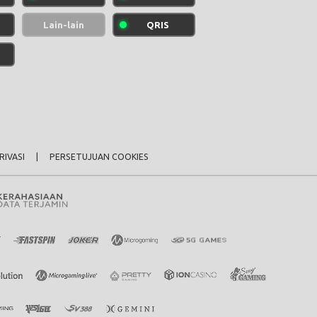
OVO
ShopeePay
Lain-lain
QRIS
RIVASI
|
PERSETUJUAN COOKIES