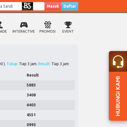
A PULSA/DOMPET ONLINE, LINK : FOURDI.LINK/MELAYU
SELAMAT DAT
Masuk
Daftar
ADE
INTERACTIVE
PROMOSI
EVENT
00 )
, Tutup:
Tiap 3 jam
, Result:
Tiap 3 jam
Result
5883
3408
6403
4551
0993